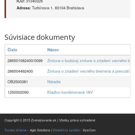
IČO:
31340326
Adresa:
Turbínova 1, 83104 Bratislava
Súvisiace dokumenty
Číslo
Názov
286501082400/0099
Zmluva o budúcej zmluve o zriadení vecného brem
286504492400
Zmluva o zriadení vecného bremena a prevzatí záv
OB2500381
Náradie
1250002090
Kladivo kombinované 18V
Copyright © 2015 Zverejnovanie.sk | Všetky práva vyhradené
Tvroba stránok
- Aglo Solutions |
Redakčný systém
- SysCom