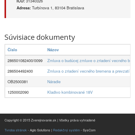
IČO:
31340326
Adresa:
Turbínova 1, 83104 Bratislava
Súvisiace dokumenty
Číslo
Názov
286501082400/0099
Zmluva o budúcej zmluve o zriadení vecného brem
286504492400
Zmluva o zriadení vecného bremena a prevzatí záv
OB2500381
Náradie
1250002090
Kladivo kombinované 18V
Copyright © 2015 Zverejnovanie.sk | Všetky práva vyhradené
Tvroba stránok
- Aglo Solutions |
Redakčný systém
- SysCom