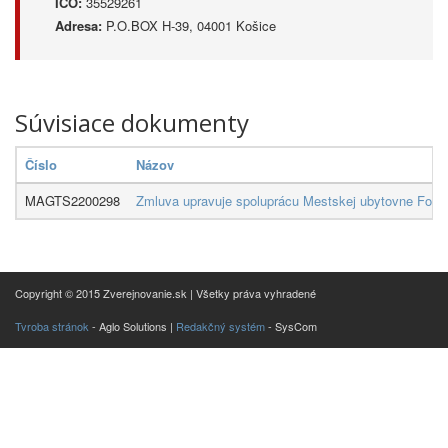
IČO:
35529261
Adresa:
P.O.BOX H-39, 04001 Košice
Súvisiace dokumenty
Číslo
Názov
MAGTS2200298
Zmluva upravuje spoluprácu Mestskej ubytovne Fortun
Copyright © 2015 Zverejnovanie.sk | Všetky práva vyhradené
Tvroba stránok
- Aglo Solutions |
Redakčný systém
- SysCom