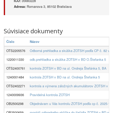
IČO:
35683228
Adresa:
Romanova 3, 85102 Bratislava
Súvisiace dokumenty
Číslo
Názov
OTS2205576
Odborná prehliadka a skúška ZOTSH podľa CP č. 82 v BD
1220011330
odb.prehliadka a skúška ZOTSH v BD O.Štefanka 5
OTS2400761
kontrola ZOTSH v BD na ul. Ondreja Štefánka 5, BA
1240001484
kontrola ZOTSH v BD na ul. Ondreja Štefanka 5
OTS2402271
kontrola a výmena záložných akumulátorov ZOTSH v BD 
1240009936
Pravidelná kontrola ZOTSH
OB2500298
Objednávam u Vás kontrolu ZOTSH podľa cp č. 2025-130
OB2500659
montáž náhradného sklíčka do tlačidla ZOTSH v BD na u