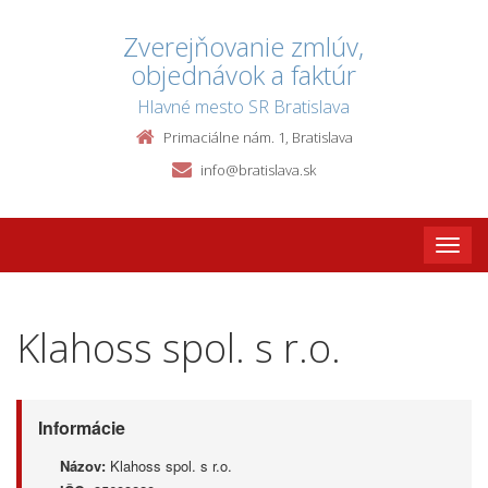
Zverejňovanie zmlúv,
objednávok a faktúr
Hlavné mesto SR Bratislava
Primaciálne nám. 1, Bratislava
info@bratislava.sk
Toggle
naviga
Klahoss spol. s r.o.
Informácie
Názov:
Klahoss spol. s r.o.