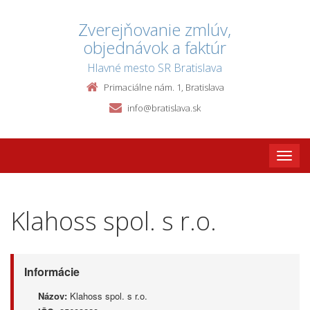
Zverejňovanie zmlúv,
objednávok a faktúr
Hlavné mesto SR Bratislava
Primaciálne nám. 1, Bratislava
info@bratislava.sk
Toggle
naviga
Klahoss spol. s r.o.
Informácie
Názov:
Klahoss spol. s r.o.