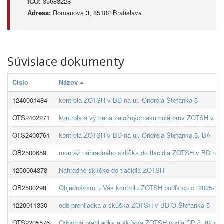
IČO:
35683228
Adresa:
Romanova 3, 85102 Bratislava
Súvisiace dokumenty
Číslo
Názov
1240001484
kontrola ZOTSH v BD na ul. Ondreja Štefanka 5
OTS2402271
kontrola a výmena záložných akumulátorov ZOTSH v BD 
OTS2400761
kontrola ZOTSH v BD na ul. Ondreja Štefánka 5, BA
OB2500659
montáž náhradného sklíčka do tlačidla ZOTSH v BD na u
1250004378
Náhradné sklíčko do tlačidla ZOTSH
OB2500298
Objednávam u Vás kontrolu ZOTSH podľa cp č. 2025-130
1220011330
odb.prehliadka a skúška ZOTSH v BD O.Štefanka 5
OTS2205576
Odborná prehliadka a skúška ZOTSH podľa CP č. 82 v BD