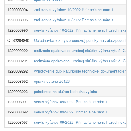
1220008994
zml.servis výťahov 10/2022 Primaciálne nám.1
1220008995
zml.servis výťahov 10/2022 Primaciálne nám.1
1220008996
servis výťahov 10/2022, Primaciálne nám.1,Uršulínska 6
OTS2204840
Objednávka v zmysle cenovej ponuky na zabezpečenie poh
1220009290
realizácia opakovanej úradnej skúšky výťahu výr. č. 
1220009291
realizácia opakovanej úradnej skúšky výťahu výr. č. 
1220009292
vyhotovenie duplikátu/kópie technickej dokumentácie 
1220008992
oprava výťahu Z0126
1220008993
pohotovostná služba technika výťahu
1220008091
servis výťahov 09/2022, Primaciálne nám.1
1220008092
servis výťahov 09/2022, Primaciálne nám.1
1220008093
servis výťahov 09/2022, Primaciálne nám.1,Uršulínska 6