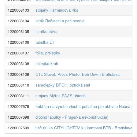
1220008103
stojany Harmincova 4ks
1220008104
leták Račianska parkovanie
1220008105
lízatko tráva
1220008106
tabulka DT
1220008107
fólie, prelepky
1220008108
nálepka kruh
1220008109
CTL Slovak Press Photo, Beh Devín-Bratislava
1220008110
samolepky DPOH, optická sieť
1220008111
stojany Mýtna,PAAS úhrada
1220007675
Faktúra na výrobu viest s potlačou pre aktivitu Nočná
1220007698
dibond tabulky - Prugerka (rekonštrukcia)
1220007699
tlač 60 ks CITYLIGHTOV ku kampani BTB - Bratislava C