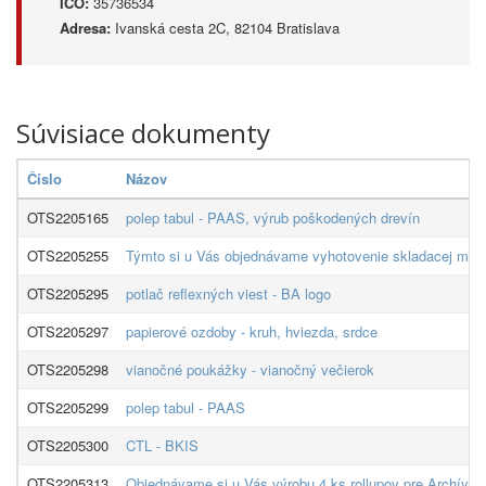
IČO:
35736534
Adresa:
Ivanská cesta 2C, 82104 Bratislava
Súvisiace dokumenty
Číslo
Názov
OTS2205165
polep tabul - PAAS, výrub poškodených drevín
OTS2205255
Týmto si u Vás objednávame vyhotovenie skladacej mapy 
OTS2205295
potlač reflexných viest - BA logo
OTS2205297
papierové ozdoby - kruh, hviezda, srdce
OTS2205298
vianočné poukážky - vianočný večierok
OTS2205299
polep tabul - PAAS
OTS2205300
CTL - BKIS
OTS2205313
Objednávame si u Vás výrobu 4 ks rollupov pre Archív 