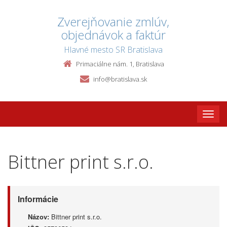
Zverejňovanie zmlúv,
objednávok a faktúr
Hlavné mesto SR Bratislava
Primaciálne nám. 1, Bratislava
info@bratislava.sk
Toggle
naviga
Bittner print s.r.o.
Informácie
Názov:
Bittner print s.r.o.