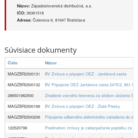
Názov:
Západoslovenská distribučná, a.s.
IČO:
36361518
Adresa:
Čulenova 6, 81647 Bratislava
Súvisiace dokumenty
Číslo
Názov
MAGZBR2500131
BV Zmluva o pripojení OEZ - Jantárová cesta
MAGZBR2500132
BV Pripojenie OEZ Jantárova cesta 2475/2, 851 06 
286501962500
Zriadenie vecného bremena za účelom uloženia SO 
MAGZBR2500199
BV Zmluva o pripojení OEZ - Zlaté Piesky
MAGZBR2500206
Pripojenie odberného elektrického zariadenia do dis
122520799
Predmetom zmluvy je zabezpečenie poplatku za prip