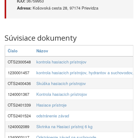
IČO:
36759953
Adresa:
Košovská cesta 28, 97174 Prievidza
Súvisiace dokumenty
Číslo
Názov
OTS2300548
kontrola hasiacich prístrojov
1230001457
kontrola hasiacich prístrojov, hydrantov a suchovodov, 
OTS2400436
Skúška hasiacich prístrojov
1240001367
Kontrola hasiacich prístrojov
OTS2401339
Hasiace prístroje
OTS2401524
odstránenie závad
1240002089
Skrinka na Hasiaci prístroj 6 kg
1240003117
Odstránenie závad na suchovode