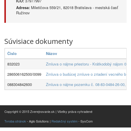
IČO:
37977997
Adresa:
Miletičova 559/21, 82018 Bratislava - mestská časť
Ružinov
Súvisiace dokumenty
Číslo
Názov
832023
Zmluva o nájme priestoru - Krátkodobý nájom 083/
286506162500/0099
Zmluva o budúcej zmluve o zriadení vecného brem
088304842600
Zmluva o nájme pozemku č. 08-83-0484-26-00, kto
Copyright © 2015 Zverejnovanie.sk | Všetky práva vyhradené
Tvroba stránok
- Aglo Solutions |
Redakčný systém
- SysCom