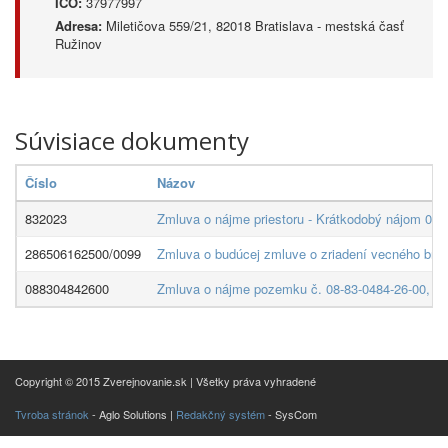
IČO:
37977997
Adresa:
Miletičova 559/21, 82018 Bratislava - mestská časť
Ružinov
Súvisiace dokumenty
Číslo
Názov
832023
Zmluva o nájme priestoru - Krátkodobý nájom 083/
286506162500/0099
Zmluva o budúcej zmluve o zriadení vecného brem
088304842600
Zmluva o nájme pozemku č. 08-83-0484-26-00, kto
Copyright © 2015 Zverejnovanie.sk | Všetky práva vyhradené
Tvroba stránok
- Aglo Solutions |
Redakčný systém
- SysCom