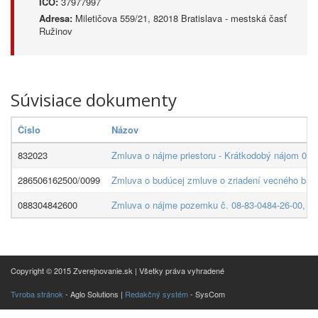
IČO:
37977997
Adresa:
Miletičova 559/21, 82018 Bratislava - mestská časť
Ružinov
Súvisiace dokumenty
Číslo
Názov
832023
Zmluva o nájme priestoru - Krátkodobý nájom 083/
286506162500/0099
Zmluva o budúcej zmluve o zriadení vecného brem
088304842600
Zmluva o nájme pozemku č. 08-83-0484-26-00, kto
Copyright © 2015 Zverejnovanie.sk | Všetky práva vyhradené
Tvroba stránok
- Aglo Solutions |
Redakčný systém
- SysCom