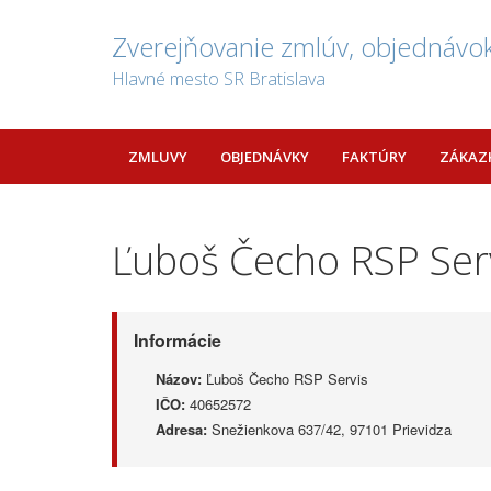
Zverejňovanie zmlúv, objednávok
Hlavné mesto SR Bratislava
ZMLUVY
OBJEDNÁVKY
FAKTÚRY
ZÁKAZ
Ľuboš Čecho RSP Ser
Informácie
Názov:
Ľuboš Čecho RSP Servis
IČO:
40652572
Adresa:
Snežienkova 637/42, 97101 Prievidza