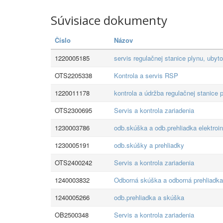
Súvisiace dokumenty
Číslo
Názov
1220005185
servis regulačnej stanice plynu, ubyt
OTS2205338
Kontrola a servis RSP
1220011178
kontrola a údržba regulačnej stanice 
OTS2300695
Servis a kontrola zariadenia
1230003786
odb.skúška a odb.prehliadka elektroi
1230005191
odb.skúšky a prehliadky
OTS2400242
Servis a kontrola zariadenia
1240003832
Odborná skúška a odborná prehliadka
1240005266
odb.prehliadka a skúška
OB2500348
Servis a kontrola zariadenia