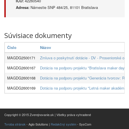
IČO:
42260540
Adresa:
Námestie SNP 484/25, 81101 Bratislava
Súvisiace dokumenty
Číslo
Názov
MAGDG2500171
Zmluva o poskytnutí dotácie - DV - Proseniorské org
MAGDG2600167
Dotácia na podporu projektu "Bratislava maker day: 
MAGDG2600168
Dotácia na podporu projektu "Generácia tvorcov: Rodin
MAGDG2600169
Dotácia na podporu projektu "Letná maker akadémia: 
Copyright © 2015 Zverejnovanie.sk | Všetky práva vyhradené
Tvroba stránok
- Aglo Solutions |
Redakčný systém
- SysCom