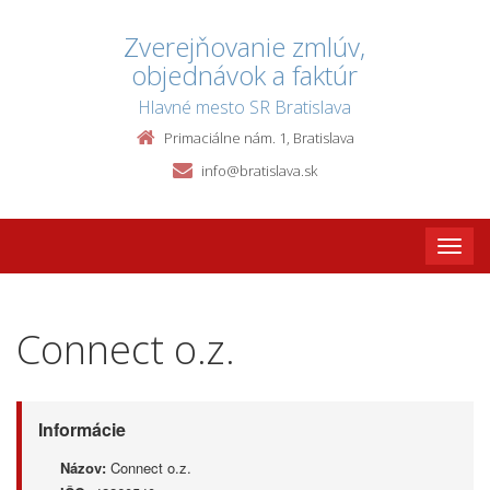
Zverejňovanie zmlúv,
objednávok a faktúr
Hlavné mesto SR Bratislava
Primaciálne nám. 1, Bratislava
info@bratislava.sk
Toggle
naviga
Connect o.z.
Informácie
Názov:
Connect o.z.