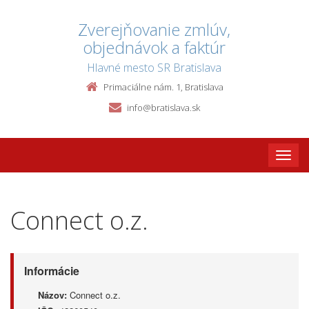
Zverejňovanie zmlúv,
objednávok a faktúr
Hlavné mesto SR Bratislava
Primaciálne nám. 1, Bratislava
info@bratislava.sk
Toggle
naviga
Connect o.z.
Informácie
Názov:
Connect o.z.