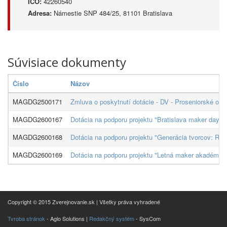
IČO:
42260540
Adresa:
Námestie SNP 484/25, 81101 Bratislava
Súvisiace dokumenty
Číslo
Názov
MAGDG2500171
Zmluva o poskytnutí dotácie - DV - Proseniorské org
MAGDG2600167
Dotácia na podporu projektu "Bratislava maker day: 
MAGDG2600168
Dotácia na podporu projektu "Generácia tvorcov: Rodin
MAGDG2600169
Dotácia na podporu projektu "Letná maker akadémia: 
Copyright © 2015 Zverejnovanie.sk | Všetky práva vyhradené
Tvroba stránok
- Aglo Solutions |
Redakčný systém
- SysCom