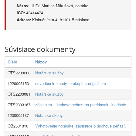
Názov:
JUDr. Martina Mikušová, notárka
IČO:
42414474
Adresa:
Klobučnícka 4, 81101 Bratislava
Súvisiace dokumenty
Číslo
Názov
Do
OTS2203208
Notárske služby
JU
1220005153
osvedčenie zhody fotokópií s originálom
JU
OTS2203081
Notárske služby
JU
OTS2303167
zápisnica - úschova peňazí na preddavok likvidácie
JU
1230005137
Notárske úkony
JU
OB2501310
Vyhotovenie notárskej zápisnice o úschove peňazí.
JU