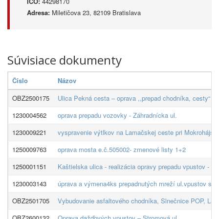
IČO:
44298170
Adresa:
Miletičova 23, 82109 Bratislava
Súvisiace dokumenty
Číslo
Názov
OBZ2500175
Ulica Pekná cesta – oprava ,,prepad chodníka, cesty“
1230004562
oprava prepadu vozovky - Záhradnícka ul.
1230009221
vyspravenie výtlkov na Lamačskej ceste pri Mokrohájske
1250009763
oprava mosta e.č.505002- zmenové listy 1+2
1250001151
Kaštielska ulica - realizácia opravy prepadu vpustov - 3k
1230003143
úprava a výmena4ks prepadnutých mreží ul.vpustov s rá
OBZ2501705
Vybudovanie asfaltového chodníka, Slnečnice POP, Labu
OBZ2600132
Oprava dažďových vpustov – Stromová ul.