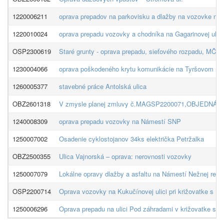
1220006211
oprava prepadov na parkovisku a dlažby na vozovke na
1220010024
oprava prepadu vozovky a chodníka na Gagarinovej ul.
OSP2300619
Staré grunty - oprava prepadu, sieťového rozpadu, MČ K
1230004066
oprava poškodeného krytu komunikácie na Tyršovom náb
1260005377
stavebné práce Antolská ulica
OBZ2601318
V zmysle planej zmluvy č.MAGSP2200071,OBJEDNÁVAME u 
1240008309
oprava prepadu vozovky na Námestí SNP
1250007002
Osadenie cyklostojanov 34ks električka Petržalka
OBZ2500355
Ulica Vajnorská – oprava: nerovnosti vozovky
1250007079
Lokálne opravy dlažby a asfaltu na Námestí Nežnej revo
OSP2200714
Oprava vozovky na Kukučínovej ulici pri križovatke s K
1250006296
Oprava prepadu na ulici Pod záhradami v križovatke s P