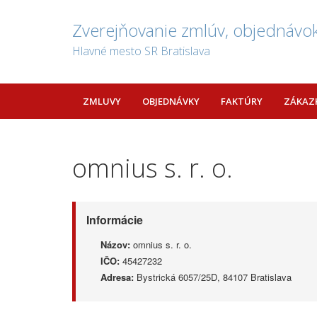
Zverejňovanie zmlúv, objednávok
Hlavné mesto SR Bratislava
ZMLUVY
OBJEDNÁVKY
FAKTÚRY
ZÁKAZ
omnius s. r. o.
Informácie
Názov:
omnius s. r. o.
IČO:
45427232
Adresa:
Bystrická 6057/25D, 84107 Bratislava