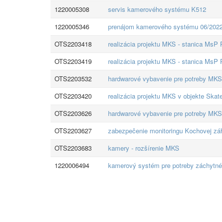
1220005308
servis kamerového systému K512
1220005346
prenájom kamerového systému 06/2022,
OTS2203418
realizácia projektu MKS - stanica MsP P
OTS2203419
realizácia projektu MKS - stanica MsP P
OTS2203532
hardwarové vybavenie pre potreby MKS 
OTS2203420
realizácia projektu MKS v objekte Sk
OTS2203626
hardwarové vybavenie pre potreby MKS
OTS2203627
zabezpečenie monitoringu Kochovej zá
OTS2203683
kamery - rozšírenie MKS
1220006494
kamerový systém pre potreby záchytn