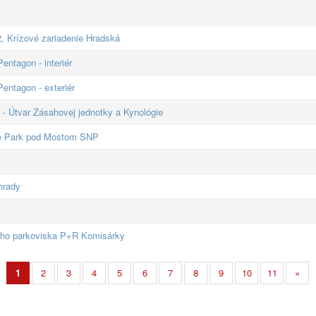
 Krízové zariadenie Hradská
entagon - interiér
entagon - exteriér
- Útvar Zásahovej jednotky a Kynológie
ate Park pod Mostom SNP
hrady
ého parkoviska P+R Komisárky
1
2
3
4
5
6
7
8
9
10
11
»