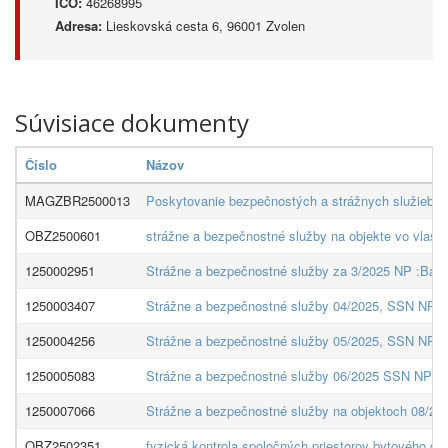
IČO:
46268995
Adresa:
Lieskovská cesta 6, 96001 Zvolen
Súvisiace dokumenty
Číslo
Názov
MAGZBR2500013
Poskytovanie bezpečnostých a strážnych služieb na
OBZ2500601
strážne a bezpečnostné služby na objekte vo vlastn
1250002951
Strážne a bezpečnostné služby za 3/2025 NP :Bajz
1250003407
Strážne a bezpečnostné služby 04/2025, SSN NP
1250004256
Strážne a bezpečnostné služby 05/2025, SSN NP
1250005083
Strážne a bezpečnostné služby 06/2025 SSN NP
1250007066
Strážne a bezpečnostné služby na objektoch 08/2
OBZ2502351
fyzická kontrola spoločných priestorov bytového do