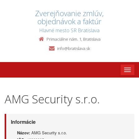
Zverejňovanie zmlúv,
objednávok a faktúr
Hlavné mesto SR Bratislava
Primaciálne nám. 1, Bratislava
info@bratislava.sk
Toggle
naviga
AMG Security s.r.o.
Informácie
Názov:
AMG Security s.r.o.