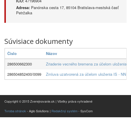
IČO:
47196904
Adresa:
Panónska cesta 17, 85104 Bratislava-mestská časť
Petržalka
Súvisiace dokumenty
Číslo
Názov
286500662300
Zriadenie vecného bremena za účelom uloženia vo
286504852400/0099
Zmluva uzatvorená za účelom uloženia IS - NN, v
Copyright © 2015 Zverejnovanie.sk | Všetky práva vyhradené
Tvroba stránok
- Aglo Solutions |
Redakčný systém
- SysCom