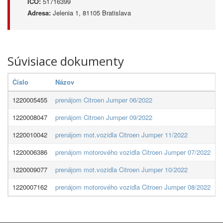
IČO:
51716399
Adresa:
Jelenia 1, 81105 Bratislava
Súvisiace dokumenty
Číslo
Názov
D
1220005455
prenájom Citroen Jumper 06/2022
P
1220008047
prenájom Citroen Jumper 09/2022
P
1220010042
prenájom mot.vozidla Citroen Jumper 11/2022
P
1220006386
prenájom motorového vozidla Citroen Jumper 07/2022
P
1220009077
prenájom mot.vozidla Citroen Jumper 10/2022
P
1220007162
prenájom motorového vozidla Citroen Jumper 08/2022
P