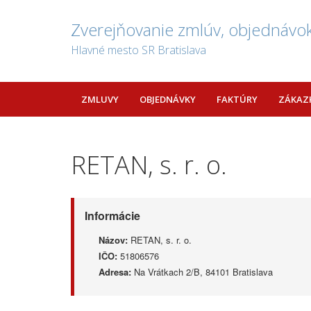
Zverejňovanie zmlúv, objednávok
Hlavné mesto SR Bratislava
ZMLUVY
OBJEDNÁVKY
FAKTÚRY
ZÁKAZ
RETAN, s. r. o.
Informácie
Názov:
RETAN, s. r. o.
IČO:
51806576
Adresa:
Na Vrátkach 2/B, 84101 Bratislava