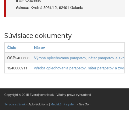
IČO:
52943895
Adresa:
Kvetná 3061/12, 92401 Galanta
Súvisiace dokumenty
Číslo
Názov
OSP2400603
Výroba oplechovania parapetov, náter parapetov a zvodo
1240006911
výroba oplechovania parapetov, náter parapetov a zvod
Copyright © 2015 Zverejnovanie.sk | Všetky práva vyhradené
Tvroba stránok
- Aglo Solutions |
Redakčný systém
- SysCom