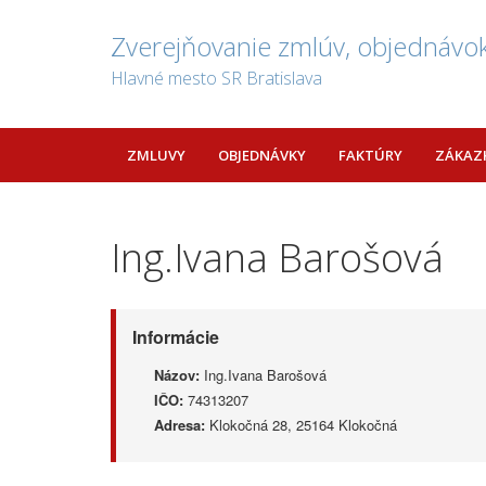
Zverejňovanie zmlúv, objednávok
Hlavné mesto SR Bratislava
ZMLUVY
OBJEDNÁVKY
FAKTÚRY
ZÁKAZ
Ing.Ivana Barošová
Informácie
Názov:
Ing.Ivana Barošová
IČO:
74313207
Adresa:
Klokočná 28, 25164 Klokočná