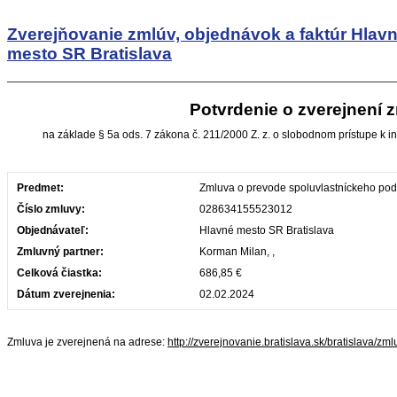
Zverejňovanie zmlúv, objednávok a faktúr
Hlav
mesto SR Bratislava
Potvrdenie o zverejnení 
na základe § 5a ods. 7 zákona č. 211/2000 Z. z. o slobodnom prístupe k i
Predmet:
Zmluva o prevode spoluvlastníckeho po
Číslo zmluvy:
028634155523012
Objednávateľ:
Hlavné mesto SR Bratislava
Zmluvný partner:
Korman Milan, ,
Celková čiastka:
686,85 €
Dátum zverejnenia:
02.02.2024
Zmluva je zverejnená na adrese:
http://zverejnovanie.bratislava.sk/bratislava/