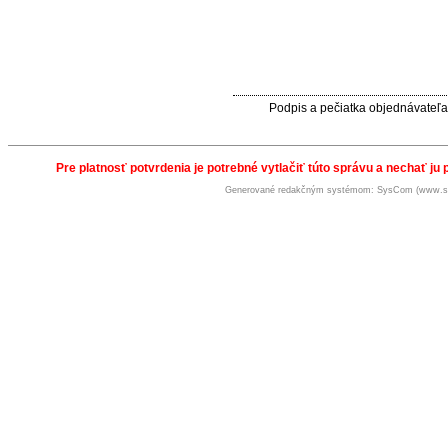
Podpis a pečiatka objednávateľa
Pre platnosť potvrdenia je potrebné vytlačiť túto správu a nechať ju 
Generované redakčným systémom: SysCom (www.s