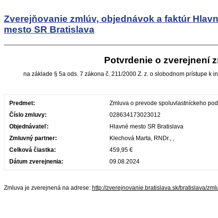
Zverejňovanie zmlúv, objednávok a faktúr
Hlav
mesto SR Bratislava
Potvrdenie o zverejnení 
na základe § 5a ods. 7 zákona č. 211/2000 Z. z. o slobodnom prístupe k i
Predmet:
Zmluva o prevode spoluvlastníckeho po
Číslo zmluvy:
028634173023012
Objednávateľ:
Hlavné mesto SR Bratislava
Zmluvný partner:
Klechová Marta, RNDr., ,
Celková čiastka:
459,95 €
Dátum zverejnenia:
09.08.2024
Zmluva je zverejnená na adrese:
http://zverejnovanie.bratislava.sk/bratislava/