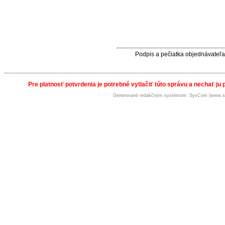
Podpis a pečiatka objednávateľa
Pre platnosť potvrdenia je potrebné vytlačiť túto správu a nechať ju 
Generované redakčným systémom: SysCom (www.s