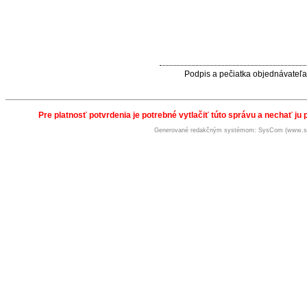
Podpis a pečiatka objednávateľa
Pre platnosť potvrdenia je potrebné vytlačiť túto správu a nechať ju 
Generované redakčným systémom: SysCom (www.s