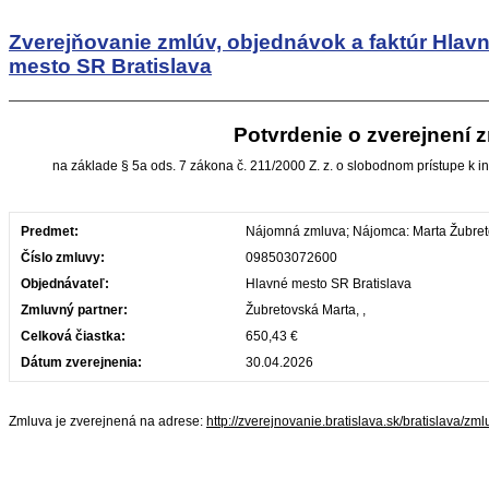
Zverejňovanie zmlúv, objednávok a faktúr
Hlav
mesto SR Bratislava
Potvrdenie o zverejnení 
na základe § 5a ods. 7 zákona č. 211/2000 Z. z. o slobodnom prístupe k i
Predmet:
Nájomná zmluva; Nájomca: Marta Žubre
Číslo zmluvy:
098503072600
Objednávateľ:
Hlavné mesto SR Bratislava
Zmluvný partner:
Žubretovská Marta, ,
Celková čiastka:
650,43 €
Dátum zverejnenia:
30.04.2026
Zmluva je zverejnená na adrese:
http://zverejnovanie.bratislava.sk/bratislava/