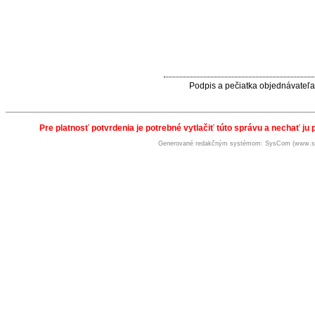
Podpis a pečiatka objednávateľa
Pre platnosť potvrdenia je potrebné vytlačiť túto správu a nechať ju 
Generované redakčným systémom: SysCom (www.s