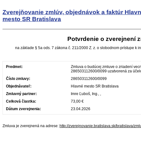
Zverejňovanie zmlúv, objednávok a faktúr
Hlav
mesto SR Bratislava
Potvrdenie o zverejnení 
na základe § 5a ods. 7 zákona č. 211/2000 Z. z. o slobodnom prístupe k i
Predmet:
Zmluva o budúcej zmluve o zriadení vec
286503112600/0099 uzatvorená za účelom 
Číslo zmluvy:
286503112600/0099
Objednávateľ:
Hlavné mesto SR Bratislava
Zmluvný partner:
Imre Ľuboš, Ing., ,
Celková čiastka:
73,00 €
Dátum zverejnenia:
23.04.2026
Zmluva je zverejnená na adrese:
http://zverejnovanie.bratislava.sk/bratislava/