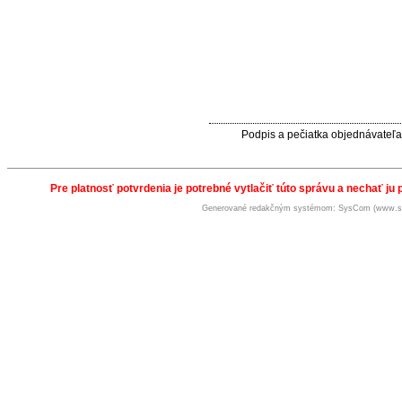
Podpis a pečiatka objednávateľa
Pre platnosť potvrdenia je potrebné vytlačiť túto správu a nechať ju 
Generované redakčným systémom: SysCom (www.s