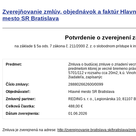
Zverejňovanie zmlúv, objednávok a faktúr
Hlav
mesto SR Bratislava
Potvrdenie o zverejnení 
na základe § 5a ods. 7 zákona č. 211/2000 Z. z. o slobodnom prístupe k i
Predmet:
Zmluva o budúcej zmluve o zriadení ve
predmetom ktorej je vecné bremeno práv
5701/112 v rozsahu cca 20m2, k.ú. Vinoh
žiadateľa, zapísanýc
Číslo zmluvy:
288802662600/0099
Objednávateľ:
Hlavné mesto SR Bratislava
Zmluvný partner:
REDING s. r. o., Legionárska 10, 81107 B
Celková čiastka:
488,00 €
Dátum zverejnenia:
01.06.2026
Zmluva je zverejnená na adrese:
http://zverejnovanie.bratislava.sk/bratislava/