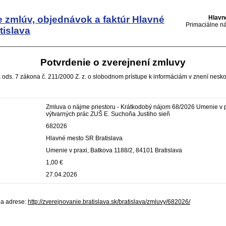
e zmlúv, objednávok a faktúr
Hlavné
Hlavn
Primaciálne ná
tislava
Potvrdenie o zverejnení zmluvy
 ods. 7 zákona č. 211/2000 Z. z. o slobodnom prístupe k informáciám v znení nesko
Zmluva o nájme priestoru - Krátkodobý nájom 68/2026 Umenie v p
výtvarných prác ZUŠ E. Suchoňa Justiho sieň
682026
Hlavné mesto SR Bratislava
Umenie v praxi, Batkova 1188/2, 84101 Bratislava
1,00 €
27.04.2026
na adrese:
http://zverejnovanie.bratislava.sk/bratislava/zmluvy/682026/