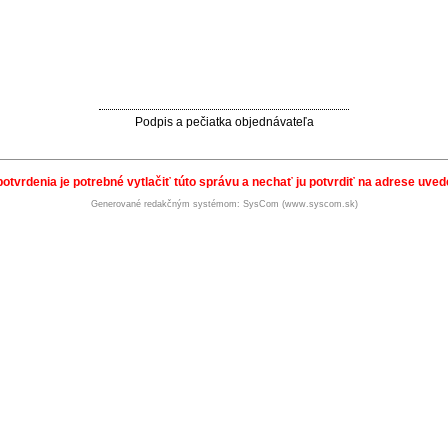
Podpis a pečiatka objednávateľa
potvrdenia je potrebné vytlačiť túto správu a nechať ju potvrdiť na adrese uvede
Generované redakčným systémom: SysCom (www.syscom.sk)