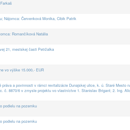
 Farkaš
u; Nájomca: Červenková Monika, Cibik Patrik
jomca: Romančíková Natália
j 21, mestskej časti Petržalka
ine vo výške 15.000,- EUR
 práva a povinnosti v rámci revitalizácie Dunajskej ulice, k. ú. Staré Mesto
c. č. 8870/6 v zmysle projektu vo vlastníctve 1. Stanislav Brigant; 2. Ing. Ali
ho podielu na pozemku
ho podielu na pozemku