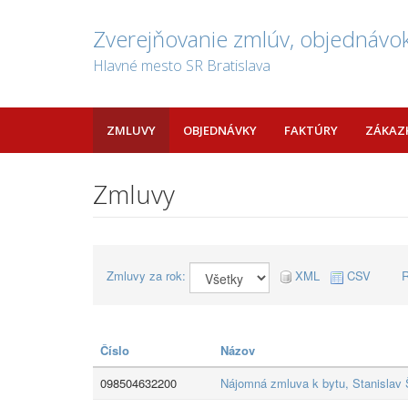
Zverejňovanie zmlúv, objednávok
Hlavné mesto SR Bratislava
ZMLUVY
OBJEDNÁVKY
FAKTÚRY
ZÁKAZ
Zmluvy
Zmluvy za rok:
XML
CSV
R
Číslo
Názov
098504632200
Nájomná zmluva k bytu, Stanislav