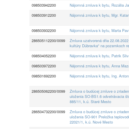
098503942200
Nájomná zmluva k bytu, Rozália Ja
098503912200
Nájomná zmluva k bytu, Mgr. Kata
098503932200
Nájomná zmluva k bytu, Marta Pav
286505112200/0099
Zmluva uzatvorená dňa 22.08.2022 
kultúry Dúbravka" na pozemkoch reg
098504052200
Nájomná zmluva k bytu, Patrik Sliv
098503972200
Nájomná zmluva k bytu, Anna Maz
098501692200
Nájomná zmluva k bytu, Ing. Anto
286505062200/0099
Zmluva o budúcej zmluve o zriade
uloženia SO-BS1.6 odvetrávacia š
885/11, k.ú. Staré Mesto
286504732200/0099
Zmluva o budúcej zmluve o zriade
uloženia SO-901 Preložka teplovod
22021/1, k.ú. Nové Mesto