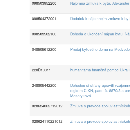
098503952200
Nájomná zmluva k bytu, Alexander
098504372001
Dodatok k nájomnejm zmluve k byt
098503502100
Dohoda o ukončení nájmu bytu; Ná
048505612200
Predaj bytového domu na Medveďove
220D10011
humanitárna finančná pomoc Ukraj
248805442200
Dohodou si strany upravili vzájomné
registra C KN, parc. č. 8870/3 a par
Masaryková
028624062719012
Zmluva o prevode spoluvlastnícke
028624110221012
Zmluva o prevode spoluvlastnícke