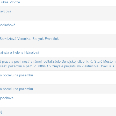
Lukáš Vincze
ravcová
monkošová
Sarköziová Veronika, Banyak František
ajnala a Helena Hajnalová
 práva a povinnosti v rámci revitalizácie Dunajskej ulice, k. ú. Staré Mesto
 časti pozemku s parc. č. 8864/1 v zmysle projektu vo vlastníctve Rowill s. r. 
ho podielu na pozemku
ho podielu na pozemku
gorichová
aj