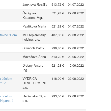
Janktová Rozália
513,72 €
04.07.2022
Čanigová
521,28 €
29.06.2022
Katarína, Mgr.
Pavlíková Marta
521,28 €
04.07.2022
stavbe "Dom
MH Teplárenský
487,00 €
22.08.2022
holding, a.s.
Slivarich Patrik
796,80 €
29.06.2022
Mazáčová Anna
513,72 €
29.06.2022
Drobný Anton,
521,28 €
10.06.2022
Ing.
a účelom
VYDRICA
118,00 €
22.08.2022
c. č.
DEVELOPMENT,
a.s.
a účelom
Račianska 69, s.
293,00 €
22.08.2022
N parc. č.
r. o.