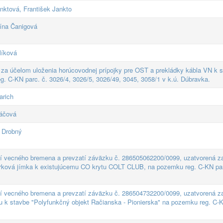
nktová, František Jankto
rína Čanigová
líková
za účelom uloženia horúcovodnej prípojky pre OST a prekládky kábla VN k 
. C-KN parc. č. 3026/4, 3026/5, 3026/49, 3045, 3058/1 v k.ú. Dúbravka.
arich
áčová
n Drobný
ní vecného bremena a prevzatí záväzku č. 286505062200/0099, uzatvorená z
trková jímka k existujúcemu CO krytu COLT CLUB, na pozemku reg. C-KN par
ní vecného bremena a prevzatí záväzku č. 286504732200/0099, uzatvorená z
u k stavbe "Polyfunkčný objekt Račianska - Pionierska" na pozemku reg. C-K