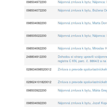
098504972200
Nájomná zmluva k bytu; Nájomca: 
098504072200
Nájomná zmluva k bytu, Božena O
098504082200
Nájomná zmluva k bytu, Marta Do
098505022200
Nájomná zmluva k bytu; Nájomca: 
098504062200
Nájomná zmluva k bytu, Miroslav H
248804912200
Dohodou si strany upravili vzájomné
registra C KN, parc. č. 8864/2 a na
028634098520012
Zmluva o prevode spoluvlastnícke
028624101820012
Zmluva o prevode spoluvlastnícke
098503922200
Nájomná zmluva k bytu, Mária Gre
098504092200
Nájomná zmluva k bytu, Jozef Kop