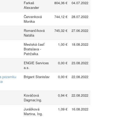
Farkaš
804,36 €
04.07.2022
Alexander
Červenková
744,12 €
28.07.2022
Monika
Romančíková
745,32 €
27.06.2022
Natália
Mestská časť
1,00 €
18.08.2022
Bratislava -
Petržalka
ENGIE Services
0,00 €
23.08.2022
a.s.
 na pozemku
Brigant Stanislav
0,00 €
22.08.2022
ca
Kováčová
0,94 €
22.08.2022
Dagmar,Ing.
Jurášková
1,09 €
16.08.2022
Martina, Ing.