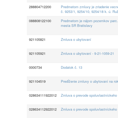
288804712200
Predmetom zmluvy je zriadenie vecné
č. 9253/1, 9254/10, 9254/18 k. ú. R
088808122100
Predmetom je nájom pozemkov parc.č 
mesta SR Bratislavy
921105821
Zmluva o ubytovaní
921105921
Zmluva o ubytovaní - 9-21-1059-21
0000734
Dodatok č. 13
921104519
Predĺženie zmluvy o ubytovaní na ro
028634111922012
Zmluva o prevode spoluvlastníckeho
028634112922012
Zmluva o prevode spoluvlastníckeho