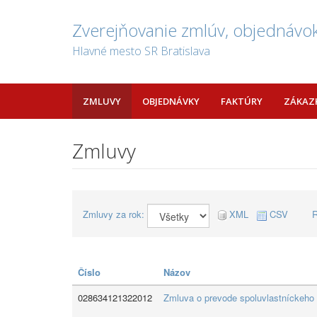
Zverejňovanie zmlúv, objednávok
Hlavné mesto SR Bratislava
ZMLUVY
OBJEDNÁVKY
FAKTÚRY
ZÁKAZ
Zmluvy
Zmluvy za rok:
XML
CSV
R
Číslo
Názov
028634121322012
Zmluva o prevode spoluvlastníckeho