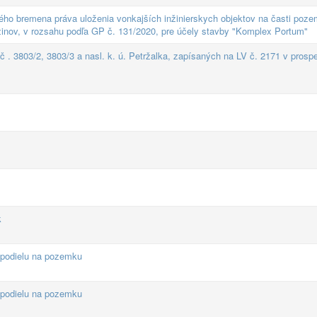
ho bremena práva uloženia vonkajších inžinierskych objektov na časti poze
užinov, v rozsahu podľa GP č. 131/2020, pre účely stavby "Komplex Portum"
. 3803/2, 3803/3 a nasl. k. ú. Petržalka, zapísaných na LV č. 2171 v prosp
k
 podielu na pozemku
 podielu na pozemku