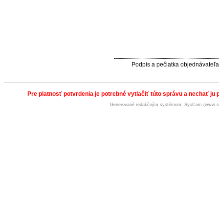
Podpis a pečiatka objednávateľa
Pre platnosť potvrdenia je potrebné vytlačiť túto správu a nechať ju 
Generované redakčným systémom: SysCom (www.s