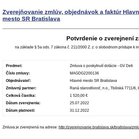
Zverejňovanie zmlúv, objednávok a faktúr
Hlav
mesto SR Bratislava
Potvrdenie o zverejnení 
na základe § 5a ods. 7 zákona č. 211/2000 Z. z. o slobodnom prístupe k i
Predmet:
Zmluva o poskytnutí dotácie - GV Deti
Číslo zmluvy:
MAGDG2200136
Objednávateľ:
Hlavné mesto SR Bratislava
Zmluvný partner:
Raná starostlivosť, n.o., Tbiliská 7711/6,
Celková čiastka:
1 520,00 €
Dátum zverejnenia:
25.07.2022
Dátum platnosti:
31.12.2022
Zmluva je zverejnená na adrese:
http://zverejnovanie.bratislava.sk/bratislava/