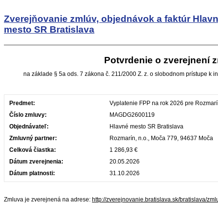
Zverejňovanie zmlúv, objednávok a faktúr
Hlav
mesto SR Bratislava
Potvrdenie o zverejnení 
na základe § 5a ods. 7 zákona č. 211/2000 Z. z. o slobodnom prístupe k i
Predmet:
Vyplatenie FPP na rok 2026 pre Rozmarín,
Číslo zmluvy:
MAGDG2600119
Objednávateľ:
Hlavné mesto SR Bratislava
Zmluvný partner:
Rozmarín, n.o., Moča 779, 94637 Moča
Celková čiastka:
1 286,93 €
Dátum zverejnenia:
20.05.2026
Dátum platnosti:
31.10.2026
Zmluva je zverejnená na adrese:
http://zverejnovanie.bratislava.sk/bratislava/