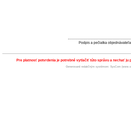
Podpis a pečiatka objednávateľa
Pre platnosť potvrdenia je potrebné vytlačiť túto správu a nechať ju 
Generované redakčným systémom: SysCom (www.s