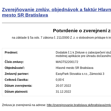
Zverejňovanie zmlúv, objednávok a faktúr
Hlav
mesto SR Bratislava
Potvrdenie o zverejnení 
na základe § 5a ods. 7 zákona č. 211/2000 Z. z. o slobodnom prístupe k i
Predmet:
Dodatok č.1 k Zmluve o zabezpečení slu
mobilnej aplikácie pre úhradu dočasnéh
Číslo zmluvy:
MAGTS2200172
Objednávateľ:
Hlavné mesto SR Bratislava
Zmluvný partner:
EasyPark Slovakia s.r.o., Zámocká 3
Celková čiastka:
0,00 €
Dátum zverejnenia:
20.07.2022
Dátum platnosti:
31.12.2022
Zmluva je zverejnená na adrese:
http://zverejnovanie.bratislava.sk/bratislava/z