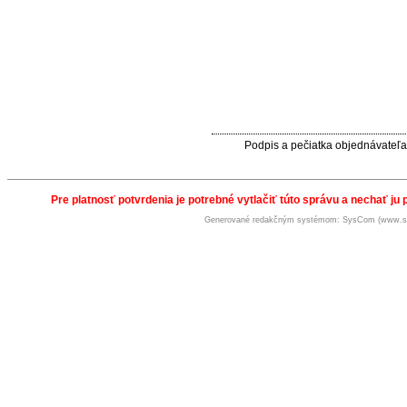
Podpis a pečiatka objednávateľa
Pre platnosť potvrdenia je potrebné vytlačiť túto správu a nechať ju 
Generované redakčným systémom: SysCom (www.s