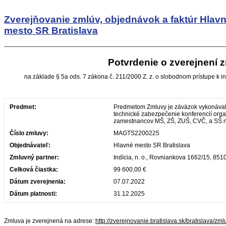
Zverejňovanie zmlúv, objednávok a faktúr
Hlav
mesto SR Bratislava
Potvrdenie o zverejnení 
na základe § 5a ods. 7 zákona č. 211/2000 Z. z. o slobodnom prístupe k i
Predmet:
Predmetom Zmluvy je záväzok vykonávať
technické zabezpečenie konferencií org
zamestnancov MŠ, ZŠ, ZUŠ, CVČ, a SŠ 
Číslo zmluvy:
MAGTS2200225
Objednávateľ:
Hlavné mesto SR Bratislava
Zmluvný partner:
Indícia, n. o., Rovniankova 1662/15, 851
Celková čiastka:
99 600,00 €
Dátum zverejnenia:
07.07.2022
Dátum platnosti:
31.12.2025
Zmluva je zverejnená na adrese:
http://zverejnovanie.bratislava.sk/bratislava/z