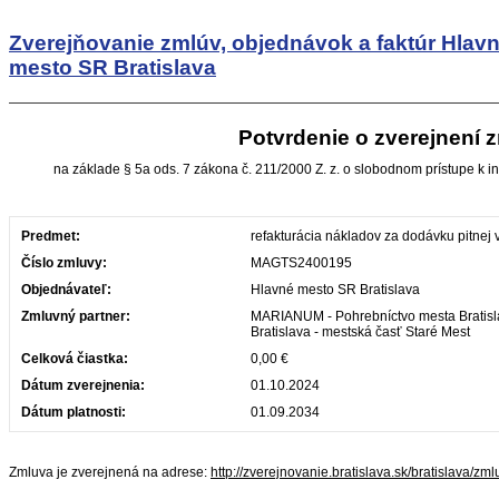
Zverejňovanie zmlúv, objednávok a faktúr
Hlav
mesto SR Bratislava
Potvrdenie o zverejnení 
na základe § 5a ods. 7 zákona č. 211/2000 Z. z. o slobodnom prístupe k i
Predmet:
refakturácia nákladov za dodávku pitnej 
Číslo zmluvy:
MAGTS2400195
Objednávateľ:
Hlavné mesto SR Bratislava
Zmluvný partner:
MARIANUM - Pohrebníctvo mesta Bratisla
Bratislava - mestská časť Staré Mest
Celková čiastka:
0,00 €
Dátum zverejnenia:
01.10.2024
Dátum platnosti:
01.09.2034
Zmluva je zverejnená na adrese:
http://zverejnovanie.bratislava.sk/bratislava/z