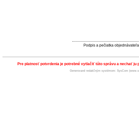
Podpis a pečiatka objednávateľa
Pre platnosť potvrdenia je potrebné vytlačiť túto správu a nechať ju 
Generované redakčným systémom: SysCom (www.s