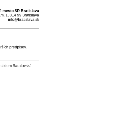
é mesto SR Bratislava
m. 1, 814 99 Bratislava
info@bratislava.sk
rších predpisov.
ací dom Saratovská