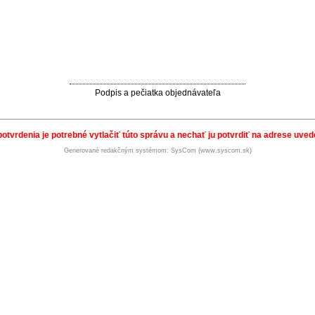
Podpis a pečiatka objednávateľa
potvrdenia je potrebné vytlačiť túto správu a nechať ju potvrdiť na adrese uvede
Generované redakčným systémom: SysCom (www.syscom.sk)