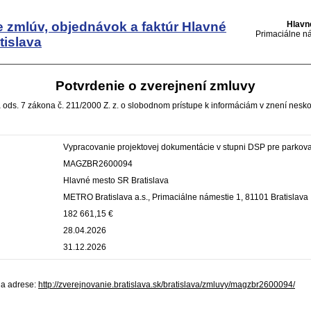
e zmlúv, objednávok a faktúr
Hlavné
Hlavn
Primaciálne ná
tislava
Potvrdenie o zverejnení zmluvy
 ods. 7 zákona č. 211/2000 Z. z. o slobodnom prístupe k informáciám v znení nesko
Vypracovanie projektovej dokumentácie v stupni DSP pre parkov
MAGZBR2600094
Hlavné mesto SR Bratislava
METRO Bratislava a.s., Primaciálne námestie 1, 81101 Bratislava
182 661,15 €
28.04.2026
31.12.2026
na adrese:
http://zverejnovanie.bratislava.sk/bratislava/zmluvy/magzbr2600094/