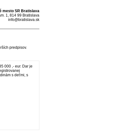
é mesto SR Bratislava
m. 1, 814 99 Bratislava
info@bratislava.sk
rších predpisov.
 000 ,- eur. Dar je
gistrovanej
dinám s deťmi, s