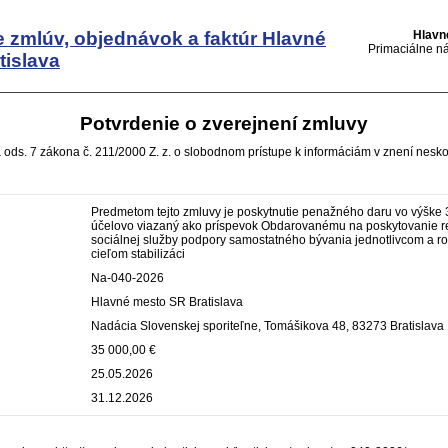
e zmlúv, objednávok a faktúr
Hlavné
Hlavn
Primaciálne ná
tislava
Potvrdenie o zverejnení zmluvy
 ods. 7 zákona č. 211/2000 Z. z. o slobodnom prístupe k informáciám v znení nesko
Predmetom tejto zmluvy je poskytnutie penažného daru vo výške 35
účelovo viazaný ako príspevok Obdarovanému na poskytovanie re
sociálnej služby podpory samostatného bývania jednotlivcom a ro
cieľom stabilizáci
Na-040-2026
Hlavné mesto SR Bratislava
Nadácia Slovenskej sporiteľne, Tomášikova 48, 83273 Bratislava
35 000,00 €
25.05.2026
31.12.2026