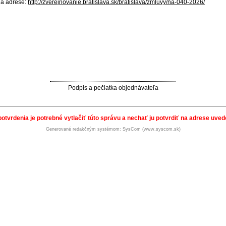
na adrese:
http://zverejnovanie.bratislava.sk/bratislava/zmluvy/na-040-2026/
Podpis a pečiatka objednávateľa
potvrdenia je potrebné vytlačiť túto správu a nechať ju potvrdiť na adrese uvede
Generované redakčným systémom: SysCom (www.syscom.sk)