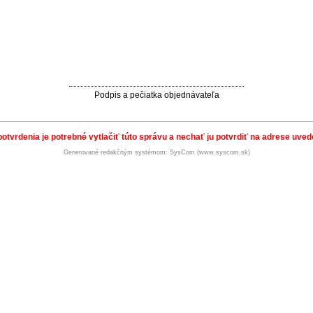
Podpis a pečiatka objednávateľa
potvrdenia je potrebné vytlačiť túto správu a nechať ju potvrdiť na adrese uvede
Generované redakčným systémom: SysCom (www.syscom.sk)