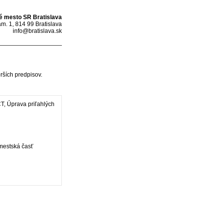
é mesto SR Bratislava
m. 1, 814 99 Bratislava
info@bratislava.sk
rších predpisov.
BCT, Úprava priľahlých
 mestská časť