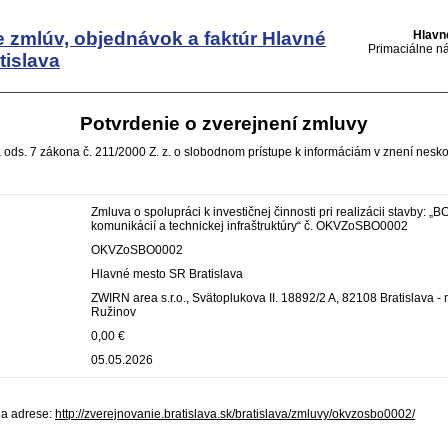
e zmlúv, objednávok a faktúr
Hlavné
Hlavn
Primaciálne ná
tislava
Potvrdenie o zverejnení zmluvy
 ods. 7 zákona č. 211/2000 Z. z. o slobodnom prístupe k informáciám v znení nesko
Zmluva o spolupráci k investičnej činnosti pri realizácii stavby: „
komunikácií a technickej infraštruktúry“ č. OKVZoSBO0002
OKVZoSBO0002
Hlavné mesto SR Bratislava
ZWIRN area s.r.o., Svätoplukova II. 18892/2 A, 82108 Bratislava -
Ružinov
0,00 €
05.05.2026
na adrese:
http://zverejnovanie.bratislava.sk/bratislava/zmluvy/okvzosbo0002/