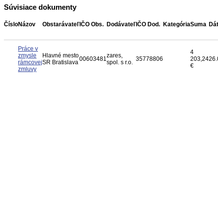
Súvisiace dokumenty
Číslo
Názov
Obstarávateľ
IČO Obs.
Dodávateľ
IČO Dod.
Kategória
Suma
Dá
Práce v
4
zmysle
Hlavné mesto
zares,
00603481
35778806
203,24
26.
rámcovej
SR Bratislava
spol. s r.o.
€
zmluvy