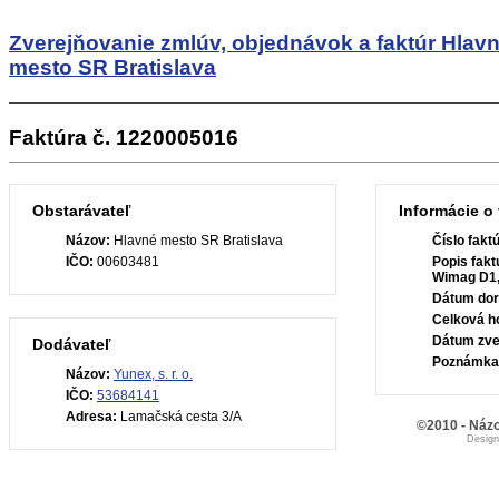
Zverejňovanie zmlúv, objednávok a faktúr
Hlav
mesto SR Bratislava
Faktúra č. 1220005016
Obstarávateľ
Informácie o 
Názov:
Hlavné mesto SR Bratislava
Číslo fakt
IČO:
00603481
Popis fakt
Wimag D1,
Dátum dor
Celková h
Dátum zve
Dodávateľ
Poznámka
Názov:
Yunex, s. r. o.
IČO:
53684141
Adresa:
Lamačská cesta 3/A
©2010 - Názo
Desig