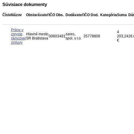
Súvisiace dokumenty
Číslo
Názov
Obstarávateľ
IČO Obs.
Dodávateľ
IČO Dod.
Kategória
Suma
Dá
Práce v
4
zmysle
Hlavné mesto
zares,
00603481
35778806
203,24
26.
rámcovej
SR Bratislava
spol. s r.o.
€
zmluvy