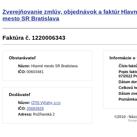
Zverejňovanie zmlúv, objednávok a faktúr
Hlav
mesto SR Bratislava
Faktúra č. 1220006343
Obstarávateľ
Informácie o 
Názov:
Hlavné mesto SR Bratislava
Číslo fakt
IČO:
00603481
Popis fakt
07/2022 P
Dátum dor
Celková h
Dátum zve
Dodávateľ
Poznámka
Názov:
OTIS Výťahy, s.r.o
IČO:
35683929
Adresa:
Rožňavská 2
©2010 - Názo
Desig