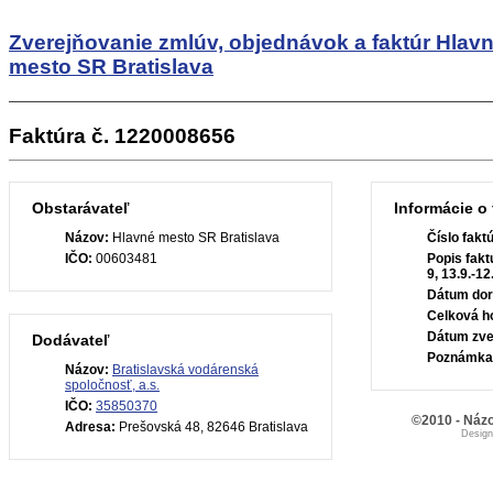
Zverejňovanie zmlúv, objednávok a faktúr
Hlav
mesto SR Bratislava
Faktúra č. 1220008656
Obstarávateľ
Informácie o 
Názov:
Hlavné mesto SR Bratislava
Číslo fakt
IČO:
00603481
Popis fakt
9, 13.9.-1
Dátum dor
Celková h
Dátum zve
Dodávateľ
Poznámka
Názov:
Bratislavská vodárenská
spoločnosť, a.s.
IČO:
35850370
©2010 - Názo
Adresa:
Prešovská 48, 82646 Bratislava
Desig