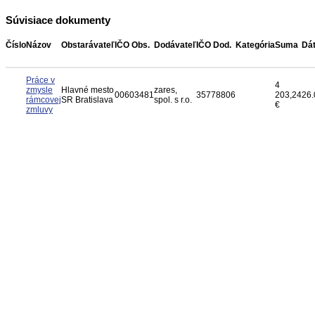
Súvisiace dokumenty
Číslo
Názov
Obstarávateľ
IČO Obs.
Dodávateľ
IČO Dod.
Kategória
Suma
Dá
Práce v
4
zmysle
Hlavné mesto
zares,
00603481
35778806
203,24
26.
rámcovej
SR Bratislava
spol. s r.o.
€
zmluvy