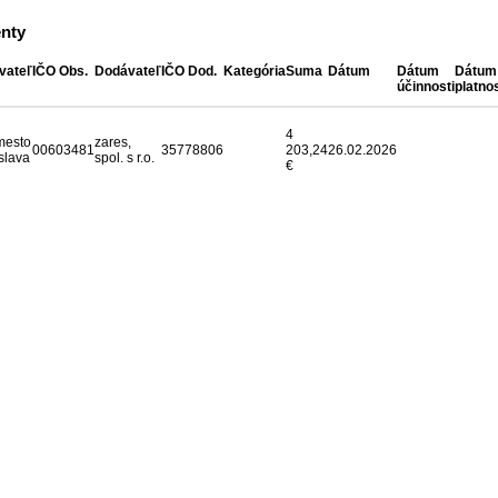
nty
vateľ
IČO Obs.
Dodávateľ
IČO Dod.
Kategória
Suma
Dátum
Dátum
Dátum
účinnosti
platnos
4
mesto
zares,
00603481
35778806
203,24
26.02.2026
slava
spol. s r.o.
€