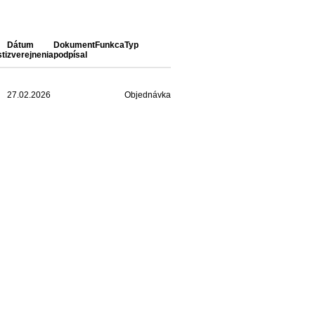
Dátum
Dokument
Funkca
Typ
ti
zverejnenia
podpísal
27.02.2026
Objednávka