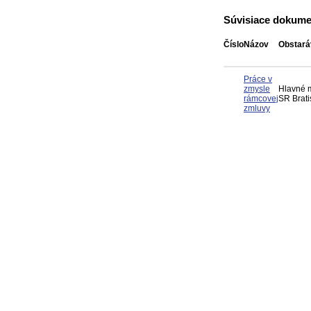
Súvisiace dokume
Číslo
Názov
Obstará
Práce v
zmysle
Hlavné 
rámcovej
SR Brati
zmluvy