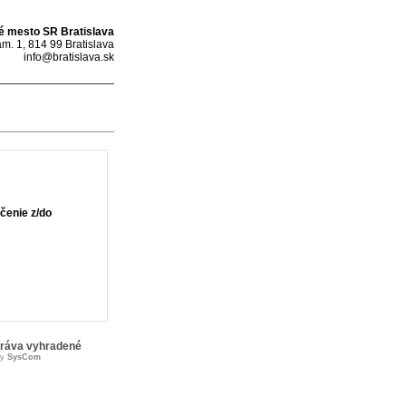
é mesto SR Bratislava
m. 1, 814 99 Bratislava
info@bratislava.sk
čenie z/do
práva vyhradené
by
SysCom