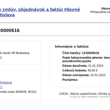
e zmlúv, objednávok a faktúr
Hlavné
Hlavn
Primaciálne ná
tislava
230000616
Informácie o faktúre
é mesto SR Bratislava
Číslo faktúry:
1230000616
81
Popis fakturovaného plnenia:
tlmo
posunkového jazyka
Dátum doručenia:
31.01.2023
Celková hodnota:
40,00 €
Dátum zverejnenia:
24.02.2023
Poznámka:
 Kotulová
23
vská cesta 4009/46, 85101
©2010 - Názov spoločnosti, Všetky 
Design by
Aglo solutions
, Powered 