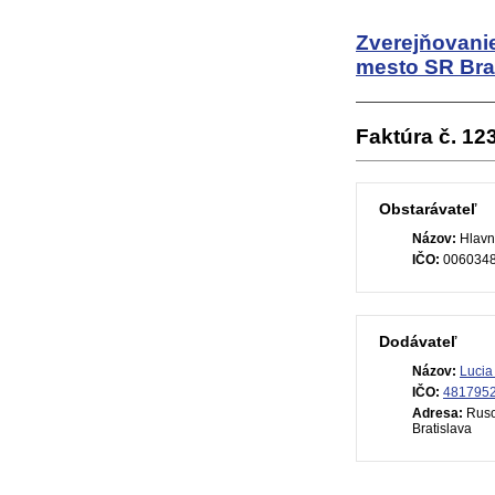
Zverejňovani
mesto SR Bra
Faktúra č. 1
Obstarávateľ
Názov:
Hlavn
IČO:
006034
Dodávateľ
Názov:
Lucia
IČO:
481795
Adresa:
Ruso
Bratislava