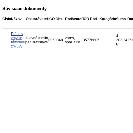
Súvisiace dokumenty
Číslo
Názov
Obstarávateľ
IČO Obs.
Dodávateľ
IČO Dod.
Kategória
Suma
Dá
Práce v
4
zmysle
Hlavné mesto
zares,
00603481
35778806
203,24
26.
rámcovej
SR Bratislava
spol. s r.o.
€
zmluvy