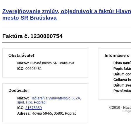
Zverejňovanie zmlúv, objednávok a faktúr
Hlav
mesto SR Bratislava
Faktúra č. 1230000754
Obstarávateľ
Informácie o 
Názov:
Hlavné mesto SR Bratislava
Číslo fakt
IČO:
00603481
Popis fakt
Dátum dor
Celková h
Dátum zve
Dodávateľ
Poznámka
Názov:
Tlačiareň a vydavateľstvo SLZA,
spol. s r.o. Poprad
©2010 - Názo
IČO:
31675859
Desig
Adresa:
Rovná 594/5, 05801 Poprad