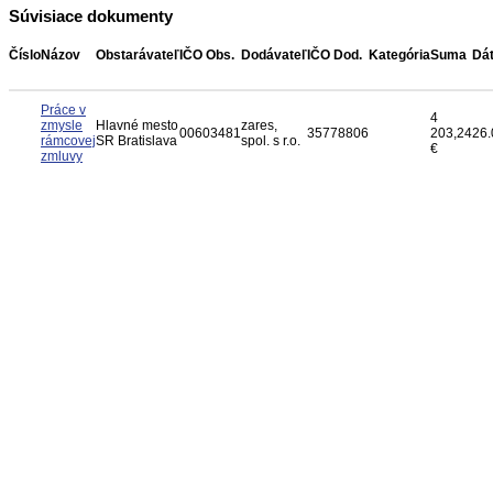
Súvisiace dokumenty
Číslo
Názov
Obstarávateľ
IČO Obs.
Dodávateľ
IČO Dod.
Kategória
Suma
Dá
Práce v
4
zmysle
Hlavné mesto
zares,
00603481
35778806
203,24
26.
rámcovej
SR Bratislava
spol. s r.o.
€
zmluvy