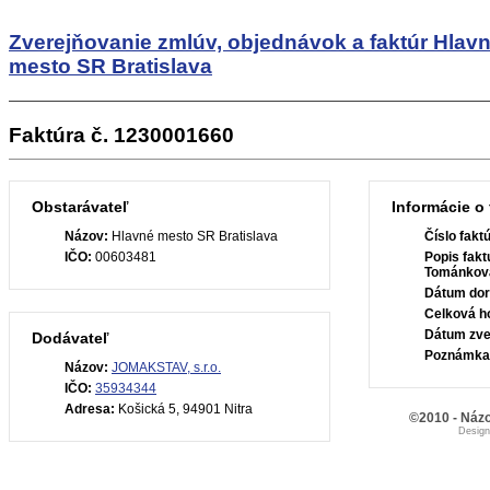
Zverejňovanie zmlúv, objednávok a faktúr
Hlav
mesto SR Bratislava
Faktúra č. 1230001660
Obstarávateľ
Informácie o 
Názov:
Hlavné mesto SR Bratislava
Číslo fakt
IČO:
00603481
Popis fakt
Tománkov
Dátum dor
Celková h
Dátum zve
Dodávateľ
Poznámka
Názov:
JOMAKSTAV, s.r.o.
IČO:
35934344
Adresa:
Košická 5, 94901 Nitra
©2010 - Názo
Desig