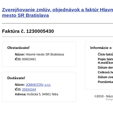
Zverejňovanie zmlúv, objednávok a faktúr
Hlav
mesto SR Bratislava
Faktúra č. 1230005430
Obstarávateľ
Informácie o 
Názov:
Hlavné mesto SR Bratislava
Číslo fakt
IČO:
00603481
Popis fakt
H.meličkov
Dátum dor
Celková h
Dátum zve
Dodávateľ
Poznámka
Názov:
JOMAKSTAV, s.r.o.
IČO:
35934344
Adresa:
Košická 5, 94901 Nitra
©2010 - Názo
Desig