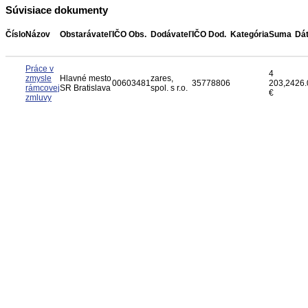
Súvisiace dokumenty
Číslo
Názov
Obstarávateľ
IČO Obs.
Dodávateľ
IČO Dod.
Kategória
Suma
Dá
Práce v
4
zmysle
Hlavné mesto
zares,
00603481
35778806
203,24
26.
rámcovej
SR Bratislava
spol. s r.o.
€
zmluvy