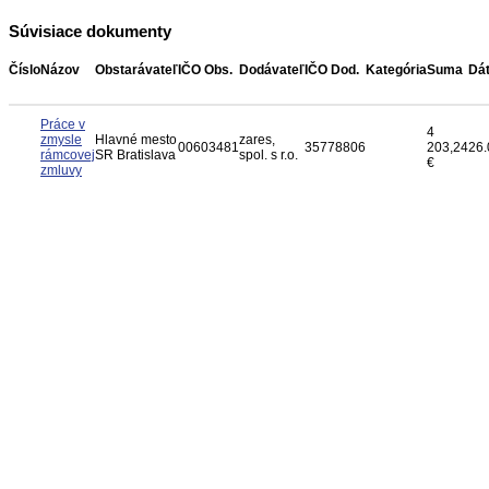
Súvisiace dokumenty
Číslo
Názov
Obstarávateľ
IČO Obs.
Dodávateľ
IČO Dod.
Kategória
Suma
Dá
Práce v
4
zmysle
Hlavné mesto
zares,
00603481
35778806
203,24
26.
rámcovej
SR Bratislava
spol. s r.o.
€
zmluvy