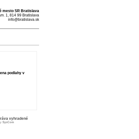
é mesto SR Bratislava
m. 1, 814 99 Bratislava
info@bratislava.sk
ena podlahy v
práva vyhradené
by
SysCom