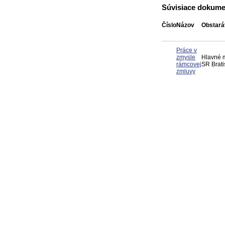
Súvisiace dokume
Číslo
Názov
Obstará
Práce v
zmysle
Hlavné 
rámcovej
SR Brati
zmluvy