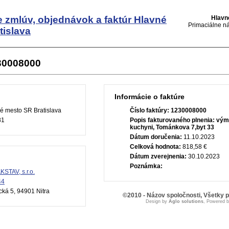
e zmlúv, objednávok a faktúr
Hlavné
Hlavn
Primaciálne ná
tislava
230008000
Informácie o faktúre
é mesto SR Bratislava
Číslo faktúry:
1230008000
81
Popis fakturovaného plnenia:
vým
kuchyni, Tománkova 7,byt 33
Dátum doručenia:
11.10.2023
Celková hodnota:
818,58 €
Dátum zverejnenia:
30.10.2023
Poznámka:
STAV, s.r.o.
44
ká 5, 94901 Nitra
©2010 - Názov spoločnosti, Všetky 
Design by
Aglo solutions
, Powered 