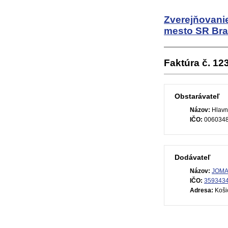
Zverejňovani
mesto SR Bra
Faktúra č. 1
Obstarávateľ
Názov:
Hlavn
IČO:
006034
Dodávateľ
Názov:
JOMAK
IČO:
359343
Adresa:
Košic