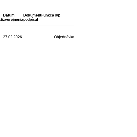
Dátum
Dokument
Funkca
Typ
ti
zverejnenia
podpísal
27.02.2026
Objednávka