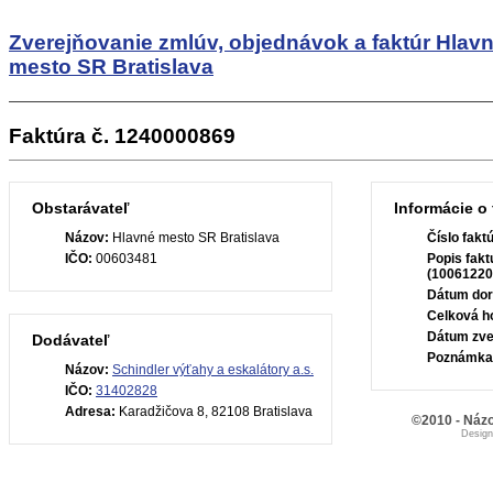
Zverejňovanie zmlúv, objednávok a faktúr
Hlav
mesto SR Bratislava
Faktúra č. 1240000869
Obstarávateľ
Informácie o 
Názov:
Hlavné mesto SR Bratislava
Číslo fakt
IČO:
00603481
Popis fakt
(10061220
Dátum dor
Celková h
Dátum zve
Dodávateľ
Poznámka
Názov:
Schindler výťahy a eskalátory a.s.
IČO:
31402828
Adresa:
Karadžičova 8, 82108 Bratislava
©2010 - Názo
Desig