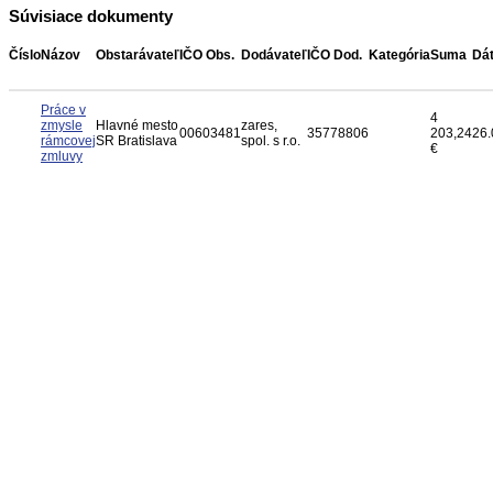
Súvisiace dokumenty
Číslo
Názov
Obstarávateľ
IČO Obs.
Dodávateľ
IČO Dod.
Kategória
Suma
Dá
Práce v
4
zmysle
Hlavné mesto
zares,
00603481
35778806
203,24
26.
rámcovej
SR Bratislava
spol. s r.o.
€
zmluvy